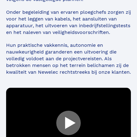
Onder begeleiding van ervaren ploegchefs zorgen zij
voor het leggen van kabels, het aansluiten van
apparatuur, het uitvoeren van inbedrijfstellingstests
en het naleven van veiligheidsvoorschriften.
Hun praktische vakkennis, autonomie en
nauwkeurigheid garanderen een uitvoering die
volledig voldoet aan de projectvereisten. Als
betrokken mensen op het terrein belichamen zij de
kwaliteit van Newelec rechtstreeks bij onze klanten.
Démarrer